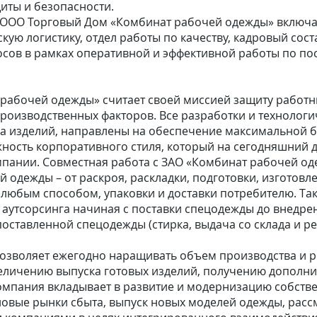
иты и безопасности.
 ООО Торговый Дом «Комбинат рабочей одежды» включае
скую логистику, отдел работы по качеству, кадровый сос
ов в рамках оперативной и эффективной работы по пос
рабочей одежды» считает своей миссией защиту работн
оизводственных факторов. Все разработки и технологи
 изделий, направлены на обеспечение максимальной бе
ность корпоративного стиля, который на сегодняшний д
мпании. Совместная работа с ЗАО «Комбинат рабочей о
 одежды – от раскроя, раскладки, подготовки, изготовл
 любым способом, упаковки и доставки потребителю. Т
г аутсорсинга начиная с поставки спецодежды до внедр
оставленной спецодежды (стирка, выдача со склада и ре
озволяет ежегодно наращивать объем производства и р
увеличению выпуска готовых изделий, получению дополн
омпания вкладывает в развитие и модернизацию собстве
а новые рынки сбыта, выпуск новых моделей одежды, ра