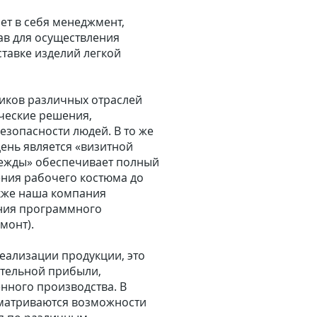
т в себя менеджмент,
тав для осуществления
тавке изделий легкой
иков различных отраслей
ческие решения,
зопасности людей. В то же
ень является «визитной
дежды» обеспечивает полный
ения рабочего костюма до
акже наша компания
ения программного
монт).
еализации продукции, это
ительной прибыли,
нного производства. В
ссматриваются возможности